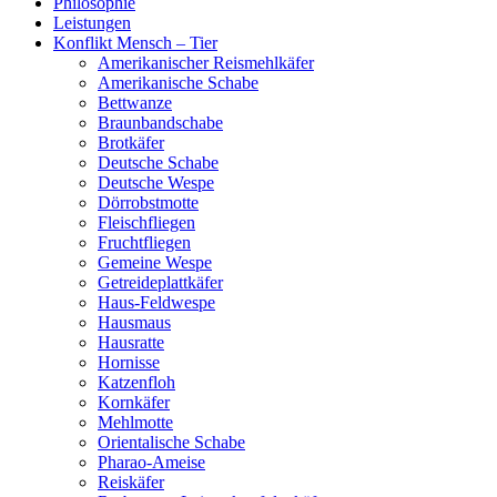
Philosophie
Leistungen
Konflikt Mensch – Tier
Amerikanischer Reismehlkäfer
Amerikanische Schabe
Bettwanze
Braunbandschabe
Brotkäfer
Deutsche Schabe
Deutsche Wespe
Dörrobstmotte
Fleischfliegen
Fruchtfliegen
Gemeine Wespe
Getreideplattkäfer
Haus-Feldwespe
Hausmaus
Hausratte
Hornisse
Katzenfloh
Kornkäfer
Mehlmotte
Orientalische Schabe
Pharao-Ameise
Reiskäfer