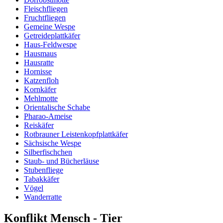
Fleischfliegen
Fruchtfliegen
Gemeine Wespe
Getreideplattkäfer
Haus-Feldwespe
Hausmaus
Hausratte
Hornisse
Katzenfloh
Kornkäfer
Mehlmotte
Orientalische Schabe
Pharao-Ameise
Reiskäfer
Rotbrauner Leistenkopfplattkäfer
Sächsische Wespe
Silberfischchen
Staub- und Bücherläuse
Stubenfliege
Tabakkäfer
Vögel
Wanderratte
Konflikt Mensch - Tier