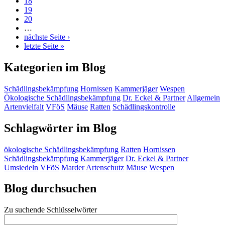
18
19
20
…
nächste Seite ›
letzte Seite »
Kategorien im Blog
Schädlingsbekämpfung
Hornissen
Kammerjäger
Wespen
Ökologische Schädlingsbekämpfung
Dr. Eckel & Partner
Allgemein
Artenvielfalt
VFöS
Mäuse
Ratten
Schädlingskontrolle
Schlagwörter im Blog
ökologische Schädlingsbekämpfung
Ratten
Hornissen
Schädlingsbekämpfung
Kammerjäger
Dr. Eckel & Partner
Umsiedeln
VFöS
Marder
Artenschutz
Mäuse
Wespen
Blog durchsuchen
Zu suchende Schlüsselwörter