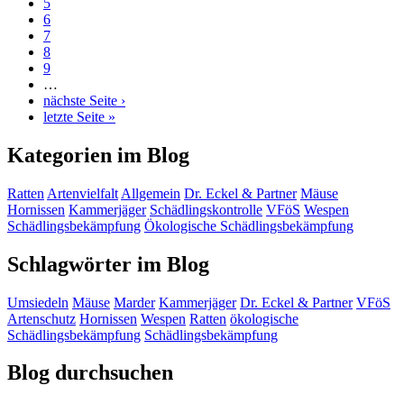
5
6
7
8
9
…
nächste Seite ›
letzte Seite »
Kategorien im Blog
Ratten
Artenvielfalt
Allgemein
Dr. Eckel & Partner
Mäuse
Hornissen
Kammerjäger
Schädlingskontrolle
VFöS
Wespen
Schädlingsbekämpfung
Ökologische Schädlingsbekämpfung
Schlagwörter im Blog
Umsiedeln
Mäuse
Marder
Kammerjäger
Dr. Eckel & Partner
VFöS
Artenschutz
Hornissen
Wespen
Ratten
ökologische
Schädlingsbekämpfung
Schädlingsbekämpfung
Blog durchsuchen