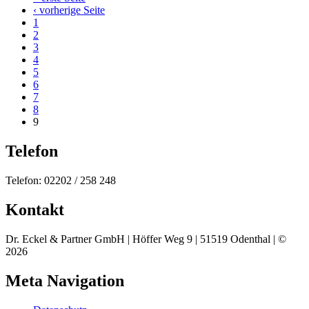
‹ vorherige Seite
1
2
3
4
5
6
7
8
9
Telefon
Telefon: 02202 / 258 248
Kontakt
Dr. Eckel & Partner GmbH | Höffer Weg 9 | 51519 Odenthal | ©
2026
Meta Navigation