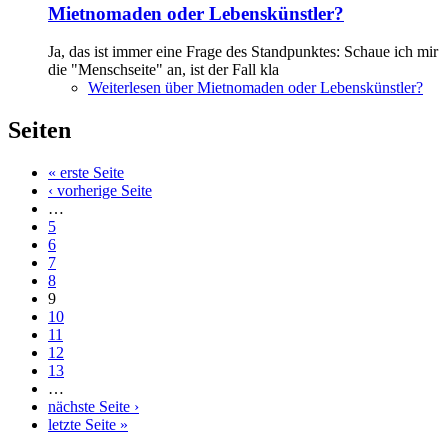
Mietnomaden oder Lebenskünstler?
Ja, das ist immer eine Frage des Standpunktes: Schaue ich mir
die "Menschseite" an, ist der Fall kla
Weiterlesen
über Mietnomaden oder Lebenskünstler?
Seiten
« erste Seite
‹ vorherige Seite
…
5
6
7
8
9
10
11
12
13
…
nächste Seite ›
letzte Seite »