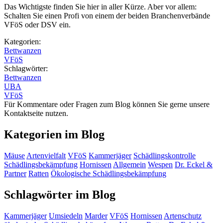
Das Wichtigste finden Sie hier in aller Kürze. Aber vor allem:
Schalten Sie einen Profi von einem der beiden Branchenverbände
VFöS oder DSV ein.
Kategorien:
Bettwanzen
VFöS
Schlagwörter:
Bettwanzen
UBA
VFöS
Für Kommentare oder Fragen zum Blog können Sie gerne unsere
Kontaktseite nutzen.
Kategorien im Blog
Mäuse
Artenvielfalt
VFöS
Kammerjäger
Schädlingskontrolle
Schädlingsbekämpfung
Hornissen
Allgemein
Wespen
Dr. Eckel &
Partner
Ratten
Ökologische Schädlingsbekämpfung
Schlagwörter im Blog
Kammerjäger
Umsiedeln
Marder
VFöS
Hornissen
Artenschutz